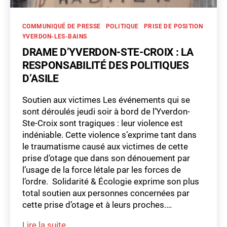
Catégories
COMMUNIQUÉ DE PRESSE
POLITIQUE
PRISE DE POSITION
YVERDON-LES-BAINS
DRAME D’YVERDON-STE-CROIX : LA
RESPONSABILITÉ DES POLITIQUES
D’ASILE
Soutien aux victimes Les événements qui se
c
sont déroulés jeudi soir à bord de l’Yverdon-
o
Ste-Croix sont tragiques : leur violence est
m
indéniable. Cette violence s’exprime tant dans
m
le traumatisme causé aux victimes de cette
u
prise d’otage que dans son dénouement par
ni
l’usage de la force létale par les forces de
q
l’ordre. Solidarité & Écologie exprime son plus
u
total soutien aux personnes concernées par
é
cette prise d’otage et à leurs proches.…
d
e
Drame
Lire la suite
p