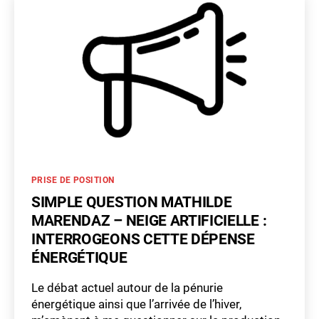
Stations
de
ski
vaudoises
:
quel
bilan
de
consommation
énergétique
?
Catégories
PRISE DE POSITION
SIMPLE QUESTION MATHILDE
MARENDAZ – NEIGE ARTIFICIELLE :
INTERROGEONS CETTE DÉPENSE
ÉNERGÉTIQUE
Le débat actuel autour de la pénurie
énergétique ainsi que l’arrivée de l’hiver,