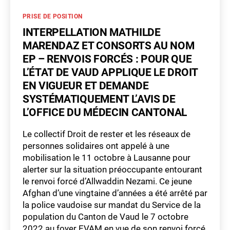
le
Catégories
PRISE DE POSITION
plan
climat
INTERPELLATION MATHILDE
cantonal 1ère
MARENDAZ ET CONSORTS AU NOM
génération
EP – RENVOIS FORCÉS : POUR QUE
?
L’ÉTAT DE VAUD APPLIQUE LE DROIT
EN VIGUEUR ET DEMANDE
SYSTÉMATIQUEMENT L’AVIS DE
L’OFFICE DU MÉDECIN CANTONAL
Le collectif Droit de rester et les réseaux de
personnes solidaires ont appelé à une
mobilisation le 11 octobre à Lausanne pour
alerter sur la situation préoccupante entourant
le renvoi forcé d’Allwaddin Nezami. Ce jeune
Afghan d’une vingtaine d’années a été arrêté par
la police vaudoise sur mandat du Service de la
population du Canton de Vaud le 7 octobre
2022 au foyer EVAM en vue de son renvoi forcé,