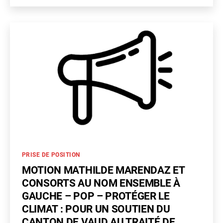
ld
consorts
e
–
Chaos
climatique
: que
fait
l’État
de
Vaud
pour
faire
payer
les
Catégories
PRISE DE POSITION
responsables
?
MOTION MATHILDE MARENDAZ ET
CONSORTS AU NOM ENSEMBLE À
GAUCHE – POP – PROTÉGER LE
CLIMAT : POUR UN SOUTIEN DU
CANTON DE VAUD AU TRAITÉ DE