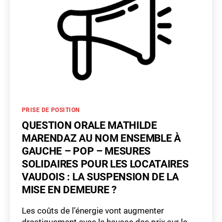
à
Gauche
–
POP
–
Carrière
à
Bretonnières,
nidification
Catégories
PRISE DE POSITION
des
oiseaux
QUESTION ORALE MATHILDE
:
MARENDAZ AU NOM ENSEMBLE À
quelles
GAUCHE – POP – MESURES
sont
SOLIDAIRES POUR LES LOCATAIRES
les
VAUDOIS : LA SUSPENSION DE LA
justifications
MISE EN DEMEURE ?
légales
du
Les coûts de l’énergie vont augmenter
CE