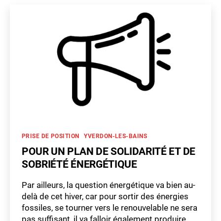
consorts
au
nom
Ensemble
à
Gauche
–
POP
–
Protéger
le
climat
Catégories
PRISE DE POSITION
YVERDON-LES-BAINS
:
pour
POUR UN PLAN DE SOLIDARITÉ ET DE
un
SOBRIÉTÉ ÉNERGÉTIQUE
soutien
du
Par ailleurs, la question énergétique va bien au-
canton
delà de cet hiver, car pour sortir des énergies
de
fossiles, se tourner vers le renouvelable ne sera
Vaud
pas suffisant, il va falloir également produire