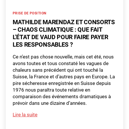
pour
les
Catégories
PRISE DE POSITION
locataires
vaudois
MATHILDE MARENDAZ ET CONSORTS
:
– CHAOS CLIMATIQUE : QUE FAIT
la
L’ÉTAT DE VAUD POUR FAIRE PAYER
suspension
LES RESPONSABLES ?
de
la
Ce n’est pas chose nouvelle, mais cet été, nous
mise
avons toutes et tous constaté les vagues de
en
chaleurs sans précédent qui ont touché la
demeure
Suisse, la France et d’autres pays en Europe. La
?
pire sécheresse enregistrée en Suisse depuis
1976 nous paraîtra toute relative en
comparaison des événements dramatiques à
prévoir dans une dizaine d’années.
m
Mathilde
Lire la suite
a
Marendaz
t
Étiquettes
et
hi