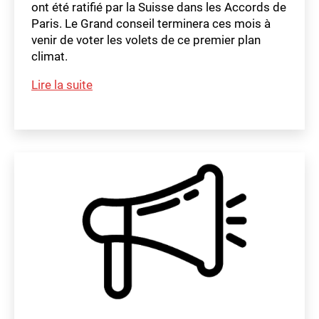
ont été ratifié par la Suisse dans les Accords de
Paris. Le Grand conseil terminera ces mois à
venir de voter les volets de ce premier plan
climat.
m
Interpellation
Lire la suite
a
Mathilde
t
Étiquettes
Marendaz
hi
ld
et
e
consorts
au
nom
EP
–
Quelles
démarches
d’audits
de
scientifiques
sur