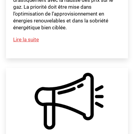
drastiquement avec la hausse des prix sur le
?
gaz. La priorité doit être mise dans
l’optimisation de l’approvisionnement en
énergies renouvelables et dans la sobriété
énergétique bien ciblée.
m
Question
Lire la suite
a
orale
t
Étiquettes
Mathilde
hi
ld
Marendaz
e
au
nom
Ensemble
à
Gauche
–
POP
–
Mesures
solidaires