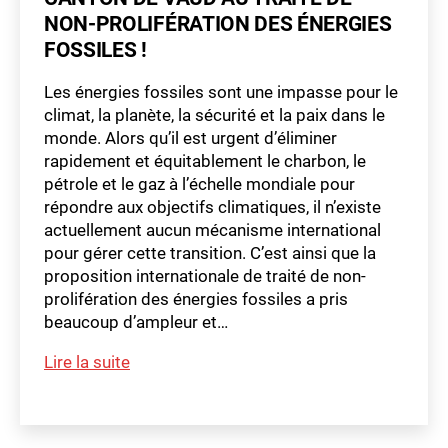
NON-PROLIFÉRATION DES ÉNERGIES
FOSSILES !
Les énergies fossiles sont une impasse pour le
climat, la planète, la sécurité et la paix dans le
monde. Alors qu’il est urgent d’éliminer
rapidement et équitablement le charbon, le
pétrole et le gaz à l’échelle mondiale pour
répondre aux objectifs climatiques, il n’existe
actuellement aucun mécanisme international
pour gérer cette transition. C’est ainsi que la
proposition internationale de traité de non-
prolifération des énergies fossiles a pris
beaucoup d’ampleur et…
m
Motion
Lire la suite
a
Mathilde
t
Étiquettes
Marendaz
hi
ld
et
e