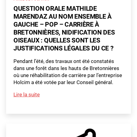
applique
le
QUESTION ORALE MATHILDE
droit
MARENDAZ AU NOM ENSEMBLE À
en
GAUCHE – POP – CARRIÈRE À
vigueur
BRETONNIÈRES, NIDIFICATION DES
et
OISEAUX : QUELLES SONT LES
demande
JUSTIFICATIONS LÉGALES DU CE ?
systématiquement
l’avis
Pendant l’été, des travaux ont été constatés
de
dans une forêt dans les hauts de Bretonnières
l’Office
où une réhabilitation de carrière par l’entreprise
du
Holcim a été votée par leur Conseil général.
médecin
m
cantonal
Question
Lire la suite
a
orale
t
Étiquettes
Mathilde
hi
ld
Marendaz
e
au
nom
Ensemble