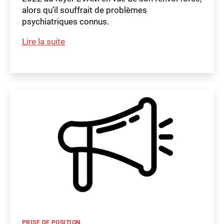
alors qu’il souffrait de problèmes
psychiatriques connus.
m
Interpellation
Lire la suite
a
Mathilde
t
Étiquettes
Marendaz
hi
ld
et
e
consorts
au
nom
EP
–
Renvois
forcés :
pour
que
l’État
de
Vaud
Catégories
PRISE DE POSITION