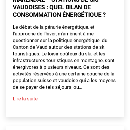
de
VAUDOISES : QUEL BILAN DE
calcaire
CONSOMMATION ÉNERGÉTIQUE ?
?
Le débat de la pénurie énergétique, et
l’approche de l’hiver, m’amènent à me
questionner sur la politique énergétique du
Canton de Vaud autour des stations de ski
touristiques. Le loisir coûteux du ski, et les
infrastructures touristiques en montagne, sont
énergivores à plusieurs niveaux. Ce sont des
activités réservées à une certaine couche de la
population suisse et vaudoise qui a les moyens
de se payer de tels séjours, ou…
m
Simple
Lire la suite
a
question
t
Étiquettes
Mathilde
hi
ld
Marendaz
e
–