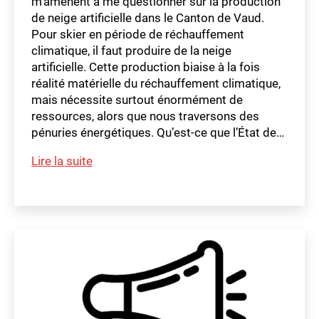
m’amènent à me questionner sur la production
de neige artificielle dans le Canton de Vaud.
Pour skier en période de réchauffement
climatique, il faut produire de la neige
artificielle. Cette production biaise à la fois
réalité matérielle du réchauffement climatique,
mais nécessite surtout énormément de
ressources, alors que nous traversons des
pénuries énergétiques. Qu’est-ce que l’État de…
m
Simple
Lire la suite
a
question
t
Étiquettes
Mathilde
hi
ld
Marendaz
e
–
Neige
artificielle
:
interrogeons
cette