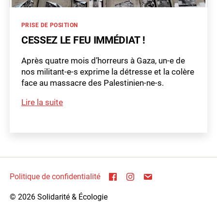
e
s
Catégories
PRISE DE POSITION
s
e
CESSEZ LE FEU IMMÉDIAT !
z
-
Après quatre mois d’horreurs à Gaza, un-e de
le
nos militant-e-s exprime la détresse et la colère
-
face au massacre des Palestinien-ne-s.
f
e
Cessez
Lire la suite
u
le
,
Étiquettes
feu
G
immédiat
a
!
z
a
,
Politique de confidentialité
P
a
© 2026
Solidarité & Écologie
le
s