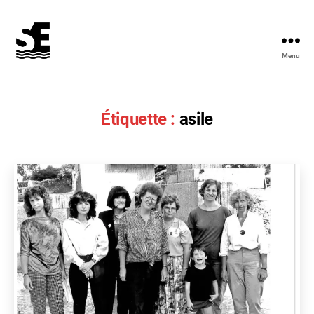
Menu
Solidarité
&
Écologie
Étiquette :
asile