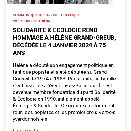
Catégories
COMMUNIQUÉ DE PRESSE
POLITIQUE
YVERDON-LES-BAINS
SOLIDARITÉ & ÉCOLOGIE REND
HOMMAGE À HÉLÈNE GRAND-GREUB,
DÉCÉDÉE LE 4 JANVIER 2024 À 75
a
ANS
si
le
Hélène a débuté son engagement politique en
,
tant que popiste et a été députée au Grand
fé
Conseil de 1974 à 1983. Par la suite, sa famille
m
s’est installée à Yverdon-les-Bains, où elle est
in
is
devenue membre fondatrice du parti Solidarité
te
& Écologie en 1990, initialement appelé
,
Écologie & Solidarité. Ce groupe a notamment
h
réuni des popistes et les premier·ère·s Vert·e·s
o
yverdonnois·e·s.
m
m
Solidarité
Lire la suite