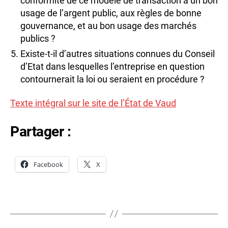
conformité de ce modèle de transaction à un bon
usage de l’argent public, aux règles de bonne
gouvernance, et au bon usage des marchés
publics ?
Existe-t-il d’autres situations connues du Conseil
d’Etat dans lesquelles l’entreprise en question
contournerait la loi ou seraient en procédure ?
Texte intégral sur le site de l’État de Vaud
Partager :
Facebook
X
m
at
hi
Étiquettes
ld
e