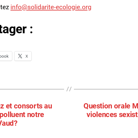
ctez
info@solidarite-ecologie.org
tager :
book
X
z et consorts au
Question orale 
polluent notre
violences sexist
 Vaud?