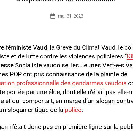
P
a
Auteur
mai 31, 2023
Date
r
de
de
l’article
l’article
e féministe Vaud, la Grève du Climat Vaud, le coll
iste et de lutte contre les violences policières “
K
esse Socialiste vaudoise, les Jeunes Vert-e-s V
nes POP ont pris connaissance de la plainte de
ciation professionnelle des gendarmes vaudois
co
e portée par une élue, dont elle n’était pas elle
re et qui comportait, en marge d’un slogan contr
, un slogan critique de la
police
.
an n’était donc pas en première ligne sur la publ