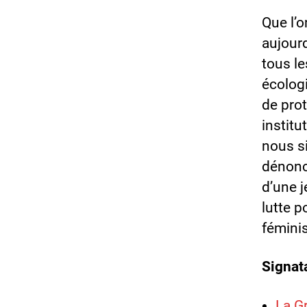
Que l’o
aujourd
tous le
écologi
de prot
institu
nous s
dénonc
d’une j
lutte p
féminis
Signat
La G