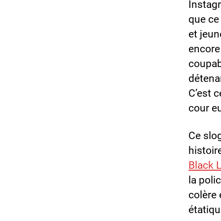
Instagr
que ce 
et jeu
encore 
coupabl
détenan
C’est c
cour e
Ce slog
histoi
Black 
la poli
colère 
étatiqu