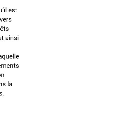
’il est
nvers
rêts
et ainsi
aquelle
vements
on
ns la
s,