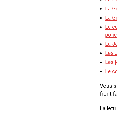
La G
La G
Le co
polic
La J
Les 
Les 
Le co
Vous so
front f
La lett