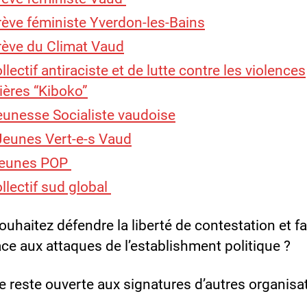
rève féministe Yverdon-les-Bains
rève du Climat Vaud
llectif antiraciste et de lutte contre les violences
ières “Kiboko”
eunesse Socialiste vaudoise
Jeunes Vert-e-s Vaud
jeunes POP
llectif sud global
uhaitez défendre la liberté de contestation et fa
ace aux attaques de l’establishment politique ?
re reste ouverte aux signatures d’autres organisat