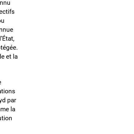
onnu
ectifs
ou
onnue
’État,
otégée.
e et la
e
ations
yd par
ime la
ution