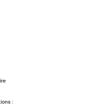
ire
ions :