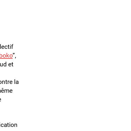
ectif
iboko
”,
aud et
ntre la
-même
e
ication