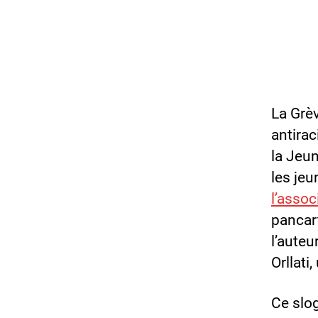
La Grèv
antirac
la Jeun
les jeu
l’asso
pancart
l’auteu
Orllati
Ce slog