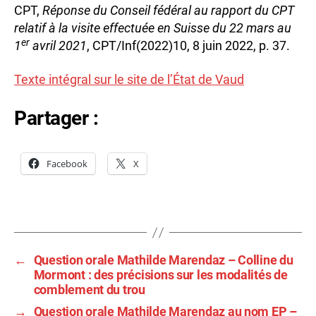
CPT,
Réponse du Conseil fédéral au rapport du CPT
relatif à la visite effectuée en Suisse du 22 mars au
er
1
avril 2021
, CPT/Inf(2022)10, 8 juin 2022, p. 37.
Texte intégral sur le site de l’État de Vaud
Partager :
Facebook
X
m
at
hi
Étiquettes
ld
e
←
Question orale Mathilde Marendaz – Colline du
Mormont : des précisions sur les modalités de
comblement du trou
→
Question orale Mathilde Marendaz au nom EP –