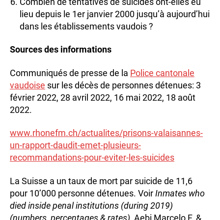
Combien de tentatives de suicides ont-elles eu
lieu depuis le 1er janvier 2000 jusqu’à aujourd’hui
dans les établissements vaudois ?
Sources des informations
Communiqués de presse de la
Police cantonale
vaudoise
sur les décès de personnes détenues: 3
février 2022, 28 avril 2022, 16 mai 2022, 18 août
2022.
www.rhonefm.ch/actualites/prisons-valaisannes-
un-rapport-daudit-emet-plusieurs-
recommandations-pour-eviter-les-suicides
La Suisse a un taux de mort par suicide de 11,6
pour 10’000 personne détenues. Voir
Inmates who
died inside penal institutions (during 2019)
(numbers, percentages & rates)
, Aebi Marcelo F. &